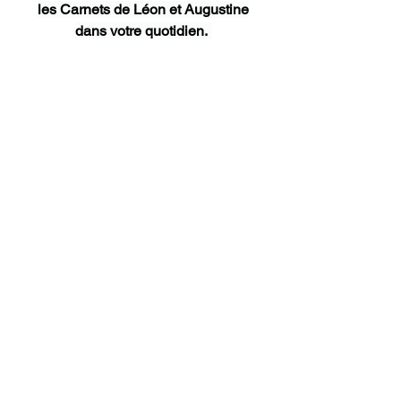
les Carnets de Léon et Augustine
dans votre quotidien. 
Livret A4, PDF, DUO, TOME...
Il y en a un fait pour vous.