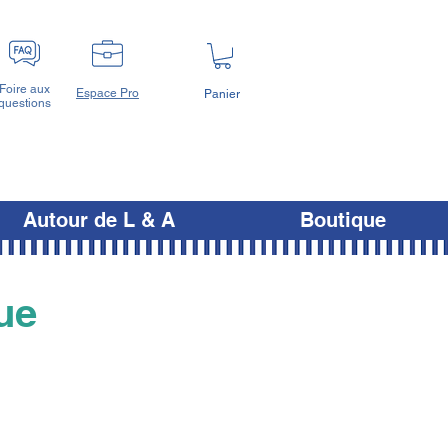
Foire aux
Espace Pro
Panier
questions
Autour de L & A
Boutique
ue