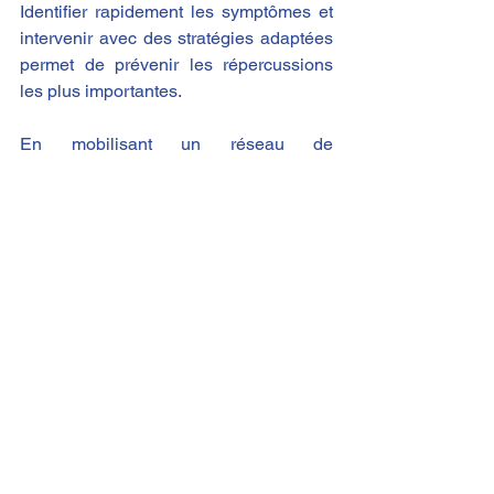
Identifier rapidement les symptômes et 
intervenir avec des stratégies adaptées 
permet de prévenir les répercussions 
les plus importantes.
En mobilisant un réseau de 
professionnels varié, comprenant 
ergothérapeutes, kinésithérapeutes, 
psychologues, psychomotriciens, 
médecin traitant, infirmiers ainsi qu’en 
exploitant les ressources disponibles 
comme les services d’aides à domicile, 
il est possible d’accompagner les 
personnes concernées et leurs familles 
dans une démarche globale visant à 
restaurer autonomie, confiance et 
qualité de vie.
Et les Carnets de Léon et 