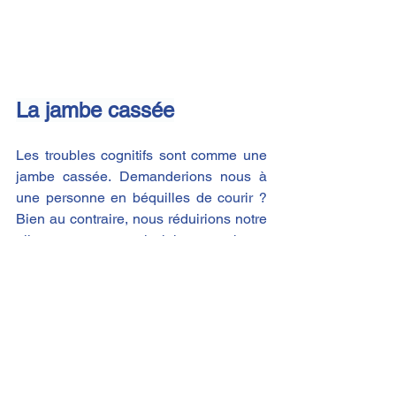
La jambe cassée
Les troubles cognitifs sont comme une 
jambe cassée. Demanderions nous à 
une personne en béquilles de courir ? 
Bien au contraire, nous réduirions notre 
allure pour ne pas la laisser seule au 
bord du chemin. Nous soulagerions ses 
douleurs en l’installant dans un endroit 
confortable. Nous lui proposerions des 
activités pour ne pas qu’elle s’ennuie à 
ne rien faire.
Nous créerions pour elle, un 